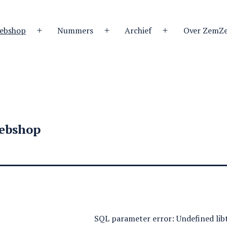
ebshop
Nummers
Archief
Over ZemZ
Open
Open
Open
menu
menu
menu
ebshop
SQL parameter error: Undefined libta