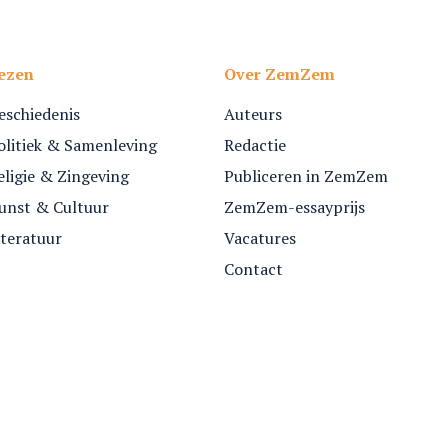
ezen
Over ZemZem
eschiedenis
Auteurs
olitiek & Samenleving
Redactie
eligie & Zingeving
Publiceren in ZemZem
unst & Cultuur
ZemZem-essayprijs
iteratuur
Vacatures
Contact
Nummers
Archief
Over ZemZem
Contact
Vriende