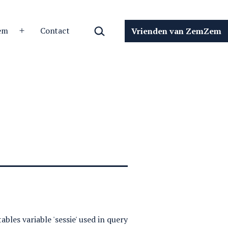
Zoeken…
em
Contact
Vrienden van ZemZem
Open
menu
bles variable 'sessie' used in query