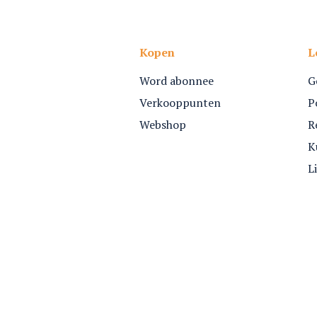
Kopen
L
Word abonnee
G
Verkooppunten
P
Webshop
R
K
L
Webshop