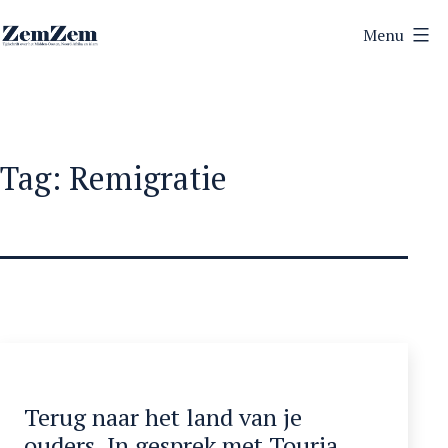
Ga
Menu
naar
ZemZem
de
inhoud
Tag:
Remigratie
Terug naar het land van je
ouders. In gesprek met Touria