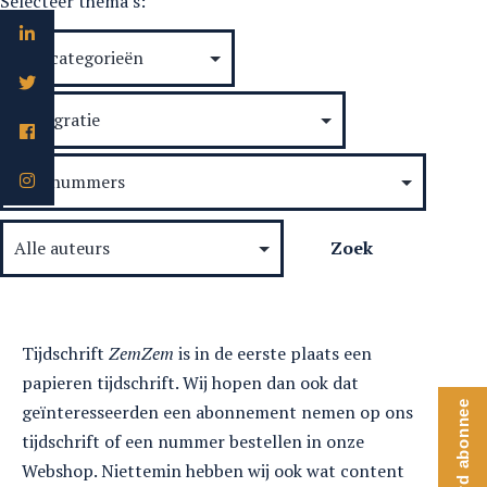
Selecteer thema's:
met
Touria
Aziz
Tijdschrift
ZemZem
is in de eerste plaats een
papieren tijdschrift. Wij hopen dan ook dat
Word abonnee
geïnteresseerden een abonnement nemen op ons
tijdschrift of een nummer bestellen in onze
Webshop. Niettemin hebben wij ook wat content