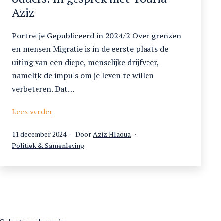
Aziz
Portretje Gepubliceerd in 2024/2 Over grenzen
en mensen Migratie is in de eerste plaats de
uiting van een diepe, menselijke drijfveer,
namelijk de impuls om je leven te willen
verbeteren. Dat…
Terug
Lees verder
naar
Gepubliceerd
11 december 2024
Door
Aziz Hlaoua
het
op
Gecategoriseerd
Politiek & Samenleving
land
als
van
je
ouders.
In
gesprek