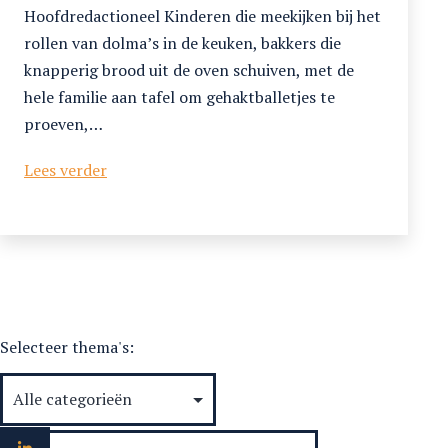
Hoofdredactioneel Kinderen die meekijken bij het
rollen van dolma’s in de keuken, bakkers die
knapperig brood uit de oven schuiven, met de
hele familie aan tafel om gehaktballetjes te
proeven,…
2024/1
Lees verder
Een
kijkje
in
de
keuken
Selecteer thema's: