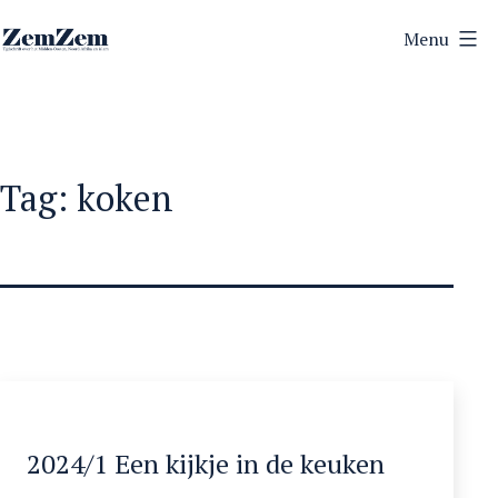
Ga
Menu
naar
ZemZem
de
inhoud
Tag:
koken
2024/1 Een kijkje in de keuken