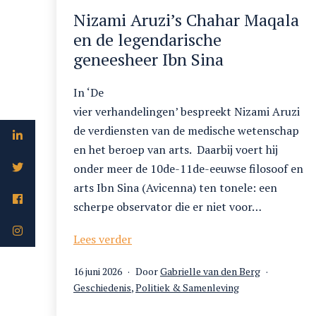
Nizami Aruzi’s Chahar Maqala
en de legendarische
geneesheer Ibn Sina
In ‘De
vier verhandelingen’ bespreekt Nizami Aruzi
de verdiensten van de medische wetenschap
en het beroep van arts. Daarbij voert hij
onder meer de 10de-11de-eeuwse filosoof en
arts Ibn Sina (Avicenna) ten tonele: een
scherpe observator die er niet voor…
Nizami Aruzi’s Chahar Maqala en
Lees verder
de
Gepubliceerd
16 juni 2026
Door
Gabrielle van den Berg
legendarische
op
Gecategoriseerd
Geschiedenis
,
Politiek & Samenleving
geneesheer Ibn Sina
als