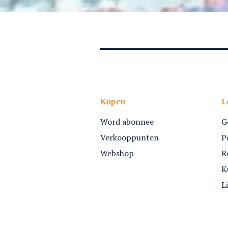
Kopen
L
Word abonnee
G
Verkooppunten
P
Webshop
R
K
L