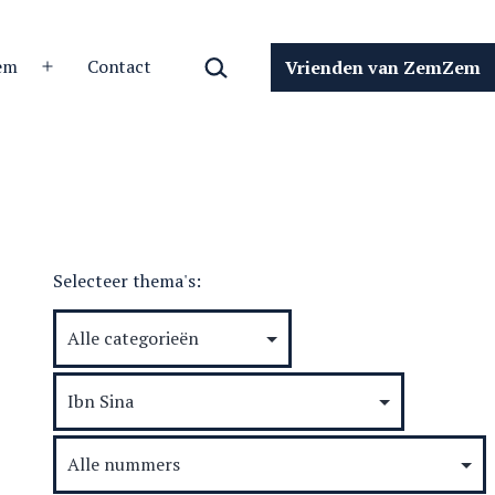
Zoeken…
em
Contact
Vrienden van ZemZem
Open
menu
Selecteer thema's: