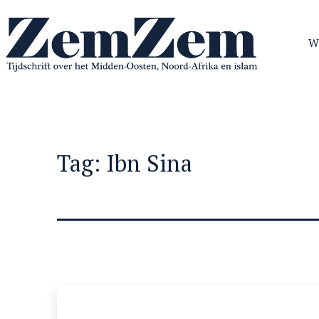
Ga
naar
W
de
inhoud
ZemZem
Tag:
Ibn Sina