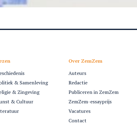
ezen
Over ZemZem
eschiedenis
Auteurs
olitiek & Samenleving
Redactie
eligie & Zingeving
Publiceren in ZemZem
unst & Cultuur
ZemZem-essayprijs
iteratuur
Vacatures
Contact