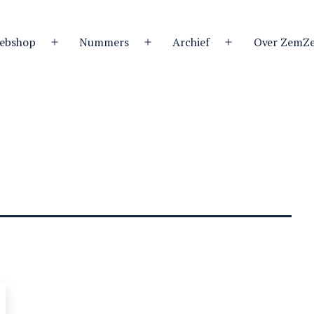
ebshop
Nummers
Archief
Over ZemZ
Open
Open
Open
menu
menu
menu