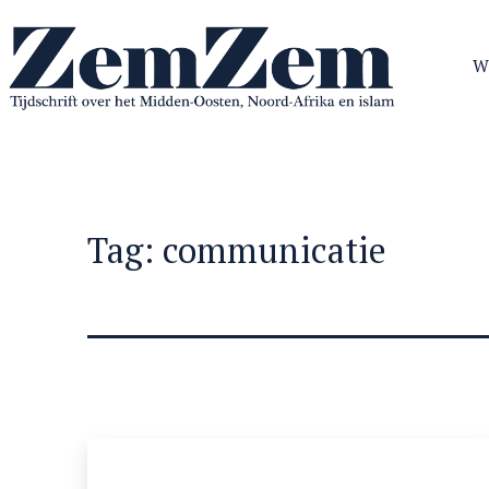
Ga
naar
W
de
inhoud
ZemZem
Tag:
communicatie