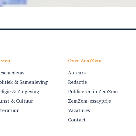
ezen
Over ZemZem
eschiedenis
Auteurs
olitiek & Samenleving
Redactie
eligie & Zingeving
Publiceren in ZemZem
unst & Cultuur
ZemZem-essayprijs
iteratuur
Vacatures
Contact