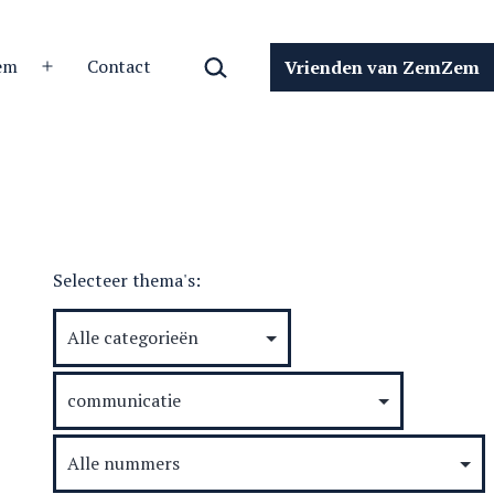
Zoeken…
em
Contact
Vrienden van ZemZem
Open
menu
Selecteer thema's: