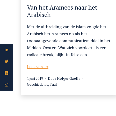
Van het Aramees naar het
Arabisch
Met de uitbreiding van de islam volgde het
Arabisch het Aramees op als het
toonaangevende communicatiemiddel in het
Midden-Oosten. Wat zich voordoet als een
radicale breuk, blijkt in feite een…
Van
Lees verder
het
Gepubliceerd
1 juni 2019
Door
Holger Gzella
Aramees
op
Gecategoriseerd
Geschiedenis
,
Taal
naar
als
het
Arabisch