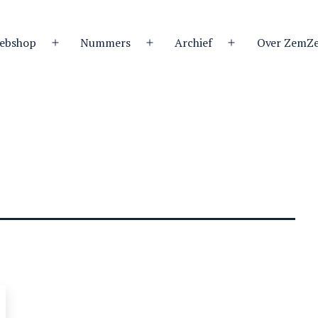
ebshop
Nummers
Archief
Over ZemZ
Open
Open
Open
menu
menu
menu