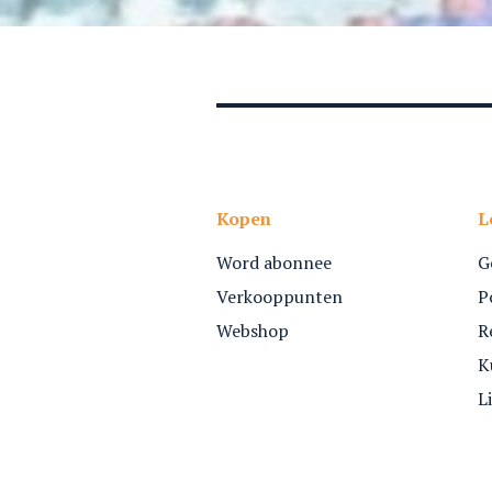
Kopen
L
Word abonnee
G
Verkooppunten
P
Webshop
R
K
L