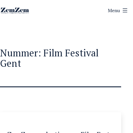
Ga
Menu
naar
ZemZem
de
inhoud
Nummer:
Film Festival
Gent