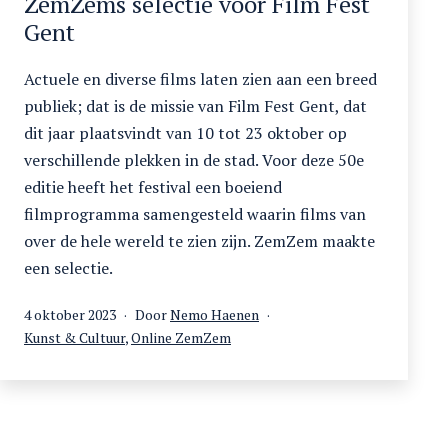
ZemZems selectie voor Film Fest
Gent
Actuele en diverse films laten zien aan een breed
publiek; dat is de missie van Film Fest Gent, dat
dit jaar plaatsvindt van 10 tot 23 oktober op
verschillende plekken in de stad. Voor deze 50e
editie heeft het festival een boeiend
filmprogramma samengesteld waarin films van
over de hele wereld te zien zijn. ZemZem maakte
een selectie.
Gepubliceerd
4 oktober 2023
Door
Nemo Haenen
op
Gecategoriseerd
Kunst & Cultuur
,
Online ZemZem
als