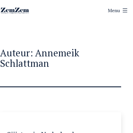
Ga
Menu
naar
ZemZem
de
inhoud
Auteur:
Annemeik
Schlattman