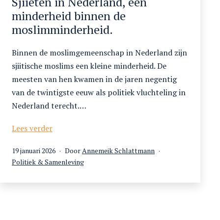
Sjiieten in Nederland, een
minderheid binnen de
moslimminderheid.
Binnen de moslimgemeenschap in Nederland zijn
sjiitische moslims een kleine minderheid. De
meesten van hen kwamen in de jaren negentig
van de twintigste eeuw als politiek vluchteling in
Nederland terecht.…
Sjiieten
Lees verder
in
Gepubliceerd
19 januari 2026
Door
Annemeik Schlattmann
Nederland,
op
Gecategoriseerd
Politiek & Samenleving
een
als
minderheid
binnen
de
moslimminderheid.