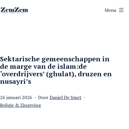
Ga
Menu
naar
ZemZem
de
inhoud
Sektarische gemeenschappen in
de marge van de islam:de
‘overdrijvers’ (ghulat), druzen en
nusayri’s
Gepubliceerd
26 januari 2026
Door
Daniel De Smet
op
Gecategoriseerd
Religie & Zingeving
als