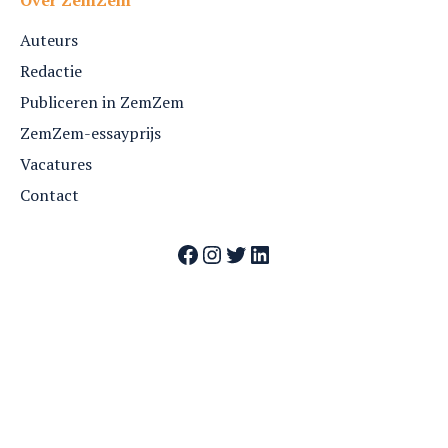
Auteurs
Redactie
Publiceren in ZemZem
ZemZem-essayprijs
Vacatures
Contact
Facebook
Instagram
Twitter
LinkedIn
Webshop
Nummers
Archief
Over ZemZem