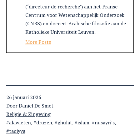
(‘directeur de recherche’) aan het Franse
Centrum voor Wetenschappelijk Onderzoek
(CNRS) en doceert Arabische filosofie aan de
Katholieke Universiteit Leuven.
More Posts
Gepubliceerd
26 januari 2026
op
Door
Daniel De Smet
Gecategoriseerd
Religie & Zingeving
als
Getagged
alawieten
,
druzen
,
ghulat
,
islam
,
nusayri's
,
taqiyya