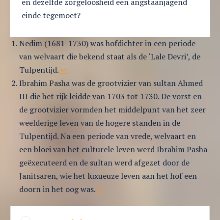
en dezelfde zorgeloosheid een angstaanjagend
einde tegemoet?
Nedim (1681-1730) was hofdichter in een periode
van welvaart die bekend staat als de ‘Lale Devri’, de
Tulpentijd.
↩︎
Ibrahim Pasha was de grootvizier van sultan Ahmed
III die het rijk leidde van 1703 tot 1730. De vorst en
de grootvizier vormden het middelpunt van het zeer
weelderige leven van de hogere standen in de
Tulpentijd. Na een periode van vrede, welvaart en
een bloei van het culturele leven werd Ibrahim Pasha
geëxecuteerd en de sultan werd afgezet door de
Janitsaren, wie het luxueuze leven aan het hof een
doorn in het oog was.
↩︎