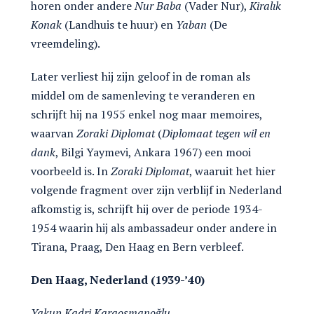
horen onder andere
Nur Baba
(Vader Nur),
Kiralık
Konak
(Landhuis te huur) en
Yaban
(De
vreemdeling).
Later verliest hij zijn geloof in de roman als
middel om de samenleving te veranderen en
schrijft hij na 1955 enkel nog maar memoires,
waarvan
Zoraki Diplomat
(
Diplomaat tegen wil en
dank
, Bilgi Yaymevi, Ankara 1967) een mooi
voorbeeld is. In
Zoraki Diplomat
, waaruit het hier
volgende fragment over zijn verblijf in Nederland
afkomstig is, schrijft hij over de periode 1934-
1954 waarin hij als ambassadeur onder andere in
Tirana, Praag, Den Haag en Bern verbleef.
Den Haag, Nederland (1939-’40)
Yakup Kadri Karaosmanoğlu