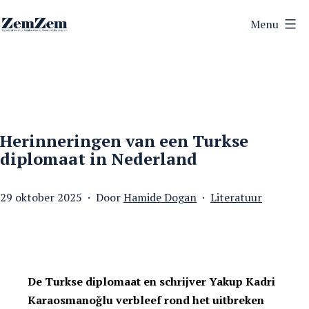
Ga
Menu
naar
ZemZem
de
inhoud
Herinneringen van een Turkse
diplomaat in Nederland
Gepubliceerd
Gecategoriseerd
29 oktober 2025
Door
Hamide Dogan
Literatuur
op
als
De Turkse diplomaat en schrijver Yakup Kadri
Karaosmanoğlu verbleef rond het uitbreken