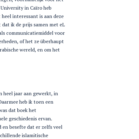
University in Caïro heb
t heel interessant is aan deze
t dat ik de prijs samen met eL
t als communicatiemiddel voor
verheden, of het ze überhaupt
Arabische wereld, en om het
 heel jaar aan gewerkt, in
Daarmee heb ik toen een
 was dat boek het
ele geschiedenis ervan.
 en besefte dat er zelfs veel
schillende islamitische