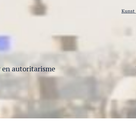
Gecate
Kunst
als
 en autoritarisme