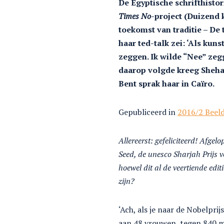
De Egyptische schrifthisto
Times No
-project (Duizend 
toekomst van traditie – De 
haar ted-talk zei: ‘Als kun
zeggen. Ik wilde “Nee” zegge
daarop volgde kreeg Shehabs
Bent sprak haar in Caïro.
Gepubliceerd in
2016/2 Beel
Allereerst: gefeliciteerd! Afg
Seed, de unesco Sharjah Prijs v
hoewel dit al de veertiende edit
zijn?
‘Ach, als je naar de Nobelprijs
aan 48 vrouwen, tegen 840 ma