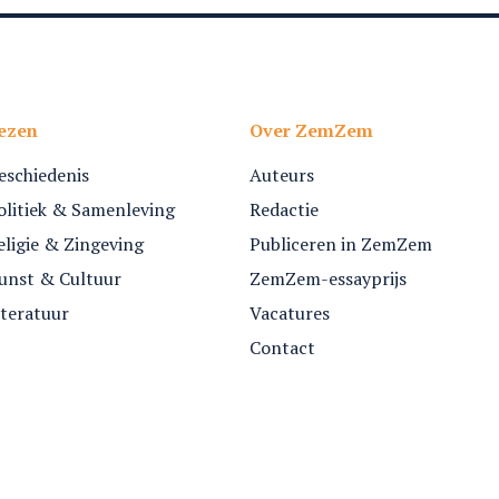
ezen
Over ZemZem
eschiedenis
Auteurs
olitiek & Samenleving
Redactie
eligie & Zingeving
Publiceren in ZemZem
unst & Cultuur
ZemZem-essayprijs
iteratuur
Vacatures
Contact