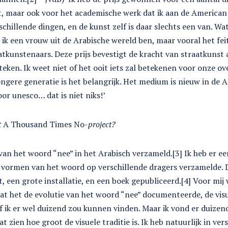
t, maar ook voor het academische werk dat ik aan de American 
schillende dingen, en de kunst zelf is daar slechts een van. Wa
t ik een vrouw uit de Arabische wereld ben, maar vooral het fei
raatkunstenaars. Deze prijs bevestigt de kracht van straatkuns
teken. Ik weet niet of het ooit iets zal betekenen voor onze o
ongere generatie is het belangrijk. Het medium is nieuw in de 
or unesco… dat is niet niks!’
t
A Thousand Times No-
project?
an het woord “nee” in het Arabisch verzameld.[3] Ik heb er een
e vormen van het woord op verschillende dragers verzamelde. 
, een grote installatie, en een boek gepubliceerd.[4] Voor mij
at het de evolutie van het woord “nee” documenteerde, de visu
f ik er wel duizend zou kunnen vinden. Maar ik vond er duizend
t zien hoe groot de visuele traditie is. Ik heb natuurlijk in ver