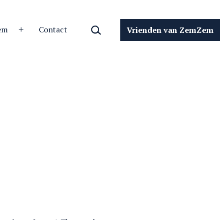
Zoeken…
em
Contact
Vrienden van ZemZem
Open
menu