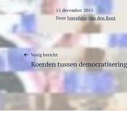
Gepubliceerd
15 december 2015
op
Door
Josephine van den Bent
Berichtnavigatie
Vorig bericht
Koerden tussen democratisering