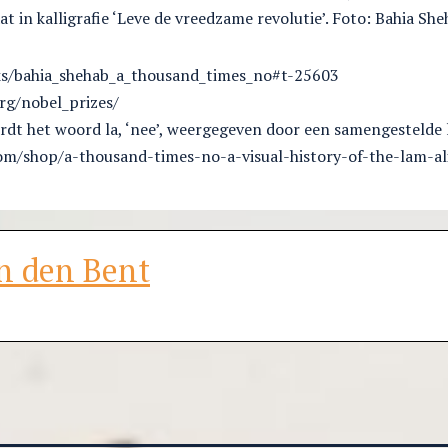
at in kalligrafie ‘Leve de vreedzame revolutie’. Foto: Bahia Sh
lks/bahia_shehab_a_thousand_times_no#t-25603
rg/nobel_prizes/
ordt het woord la, ‘nee’, weergegeven door een samengestelde l
om/shop/a-thousand-times-no-a-visual-history-of-the-lam-ali
n den Bent