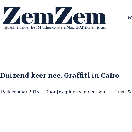
Ga
naar
W
de
inhoud
ZemZem
Duizend keer nee. Graffiti in Caïro
Gepubliceerd
Gecatego
15 december 2015
Door
Josephine van den Bent
Kunst &
op
als