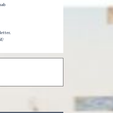
ehab
etter.
f/