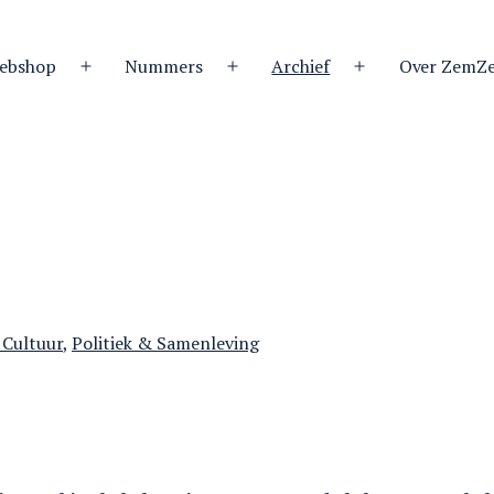
ebshop
Nummers
Archief
Over ZemZ
Open
Open
Open
menu
menu
menu
riseerd
 Cultuur
,
Politiek & Samenleving