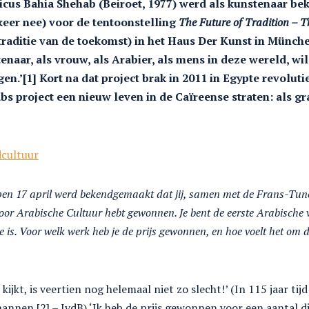
ricus Bahia Shehab (Beiroet, 1977) werd als kunstenaar b
keer nee) voor de tentoonstelling
The Future of Tradition – T
traditie van de toekomst) in het Haus Der Kunst in München
stenaar, als vrouw, als Arabier, als mens in deze wereld, wi
n.’[1] Kort na dat project brak in 2011 in Egypte revolutie
 project een nieuw leven in de Caïreense straten: als gra
dcultuur
elopen 17 april werd bekendgemaakt dat jij, samen met de Frans-Tun
oor Arabische Cultuur hebt gewonnen. Je bent de eerste Arabische v
ie is. Voor welk werk heb je de prijs gewonnen, en hoe voelt het om 
 kijkt, is veertien nog helemaal niet zo slecht!’ (In 115 jaar tij
nnen.[2] – JvdB) ‘Ik heb de prijs gewonnen voor een aantal d