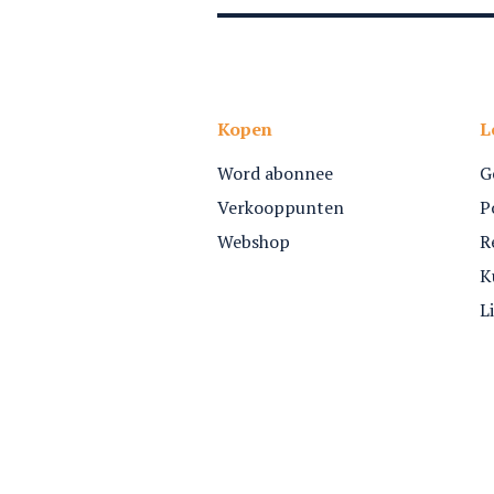
Kopen
L
Word abonnee
G
Verkooppunten
P
Webshop
R
K
L