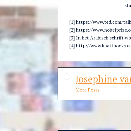
sta
[1] https://www.ted.com/ta
[2] https://www.nobelprize.o
[3] In het Arabisch schrift w
[4] http://www.khattbooks.c
Josephine va
More Posts