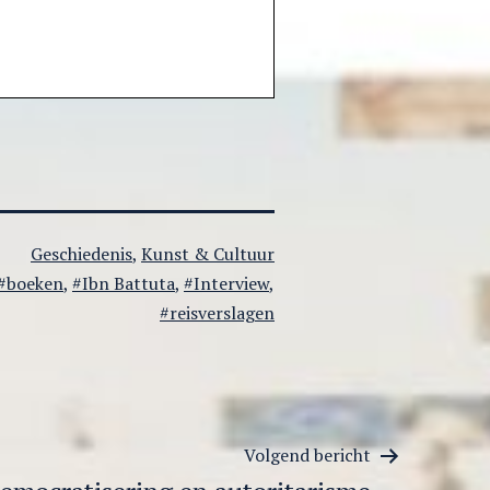
Gecategoriseerd
Geschiedenis
,
Kunst & Cultuur
als
boeken
,
Ibn Battuta
,
Interview
,
reisverslagen
Volgend bericht