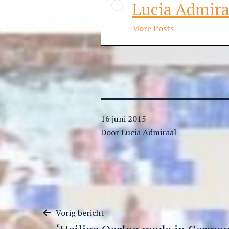
Lucia Admira
More Posts
Gepubliceerd
16 juni 2015
op
Door
Lucia Admiraal
Berichtnavigatie
Vorig bericht