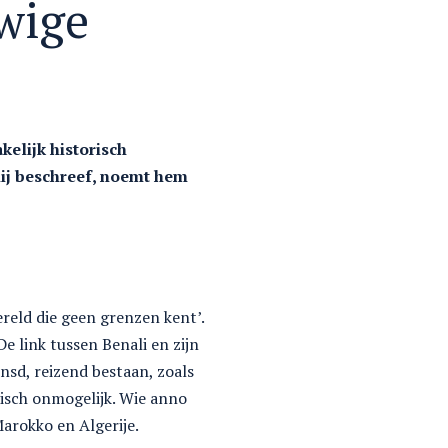
wige
elijk historisch
 hij beschreef, noemt hem
wereld die geen grenzen kent’.
e link tussen Benali en zijn
ensd, reizend bestaan, zoals
tisch onmogelijk. Wie anno
arokko en Algerije.