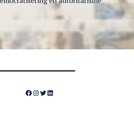
emocratisering en autoritarisme
Facebook
Instagram
Twitter
LinkedIn