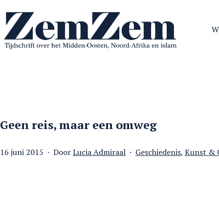
Ga
naar
W
de
inhoud
ZemZem
Geen reis, maar een omweg
Gepubliceerd
Gecategoriseerd
16 juni 2015
Door
Lucia Admiraal
Geschiedenis
,
Kunst & 
op
als