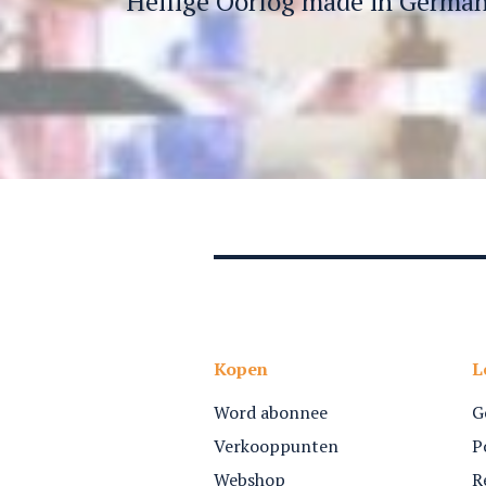
‘Heilige Oorlog made in German
Kopen
L
Word abonnee
G
Verkooppunten
P
Webshop
R