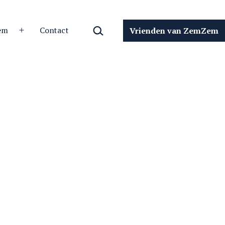
Zoeken…
em
Contact
Vrienden van ZemZem
Open
menu