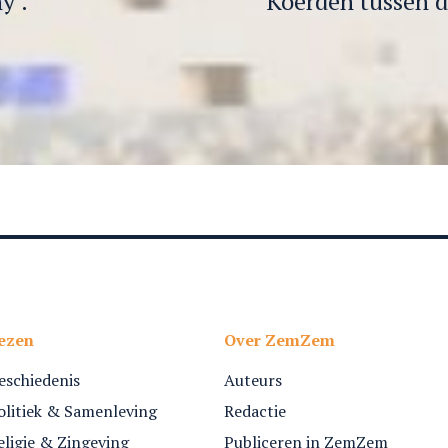
y’.
Koerden tussen d
ezen
Over ZemZem
eschiedenis
Auteurs
olitiek & Samenleving
Redactie
eligie & Zingeving
Publiceren in ZemZem