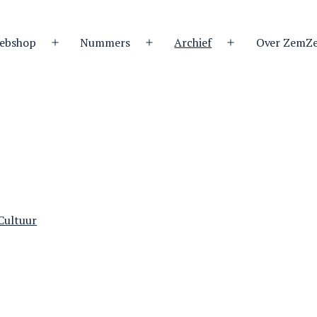
ebshop
Nummers
Archief
Over ZemZ
Open
Open
Open
menu
menu
menu
Cultuur