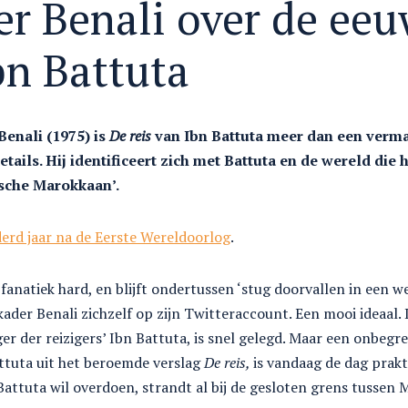
r Benali over de eeu
bn Battuta
Benali (1975) is
De reis
van Ibn Battuta meer dan een vermak
etails. Hij identificeert zich met Battuta en de wereld die
pische Marokkaan’.
rd jaar na de Eerste Wereldoorlog
.
opt fanatiek hard, en blijft ondertussen ‘stug doorvallen in een 
ader Benali zichzelf op zijn Twitteraccount. Een mooi ideaal. D
ger der reizigers’ Ibn Battuta, is snel gelegd. Maar een onbegr
tuta uit het beroemde verslag
De reis,
is vandaag de dag prak
attuta wil overdoen, strandt al bij de gesloten grens tussen M