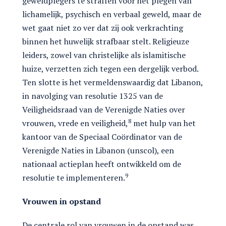
geweldplegers te straffen voor het plegen van
lichamelijk, psychisch en verbaal geweld, maar de
wet gaat niet zo ver dat zij ook verkrachting
binnen het huwelijk strafbaar stelt. Religieuze
leiders, zowel van christelijke als islamitische
huize, verzetten zich tegen een dergelijk verbod.
Ten slotte is het vermeldenswaardig dat Libanon,
in navolging van resolutie 1325 van de
Veiligheidsraad van de Verenigde Naties over
8
vrouwen, vrede en veiligheid,
met hulp van het
kantoor van de Speciaal Coördinator van de
Verenigde Naties in Libanon (unscol), een
nationaal actieplan heeft ontwikkeld om de
9
resolutie te implementeren.
Vrouwen in opstand
De centrale rol van vrouwen in de opstand was