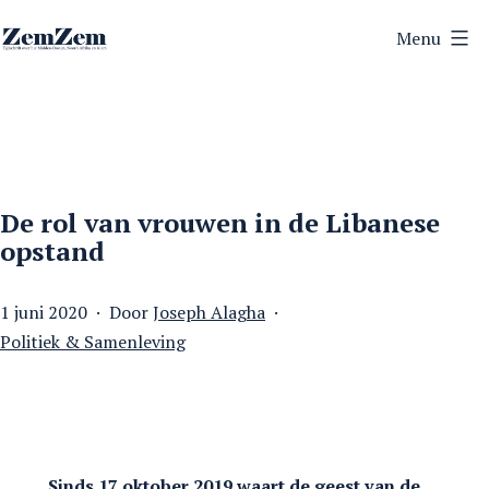
Ga
Menu
naar
ZemZem
de
inhoud
De rol van vrouwen in de Libanese
opstand
Gepubliceerd
1 juni 2020
Door
Joseph Alagha
op
Gecategoriseerd
Politiek & Samenleving
als
Sinds 17 oktober 2019 waart de geest van de