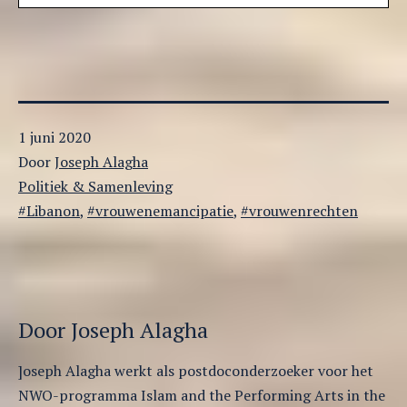
Gepubliceerd
1 juni 2020
op
Door
Joseph Alagha
Gecategoriseerd
Politiek & Samenleving
als
Getagged
Libanon
,
vrouwenemancipatie
,
vrouwenrechten
Door Joseph Alagha
]oseph Alagha werkt als postdoconderzoeker voor het
NWO-programma Islam and the Performing Arts in the