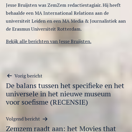
Jesse Bruijsten was ZemZem redactiestagiair. Hij heeft
behaalde een MA International Relations aan de
universiteit Leiden en een MA Media & Journalistiek aan
de Erasmus Universiteit Rotterdam.
Bekijk alle berichten van Jesse Bruijsten.
Berichtnavigatie
Vorig bericht
De balans tussen het specifieke en het
universele in het nieuwe museum
voor soefisme (RECENSIE)
Volgend bericht
Zemzem raadt aan: het Movies that