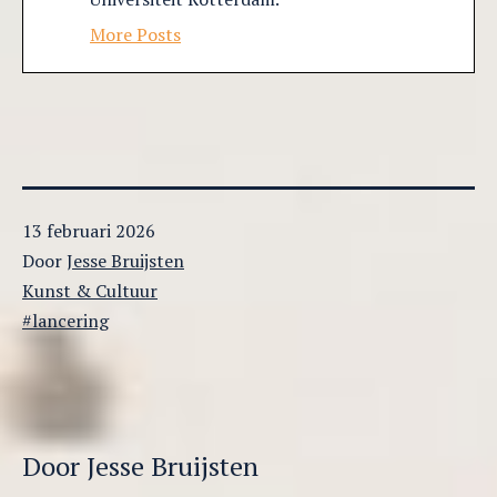
More Posts
Gepubliceerd
13 februari 2026
op
Door
Jesse Bruijsten
Gecategoriseerd
Kunst & Cultuur
als
Getagged
lancering
Door Jesse Bruijsten