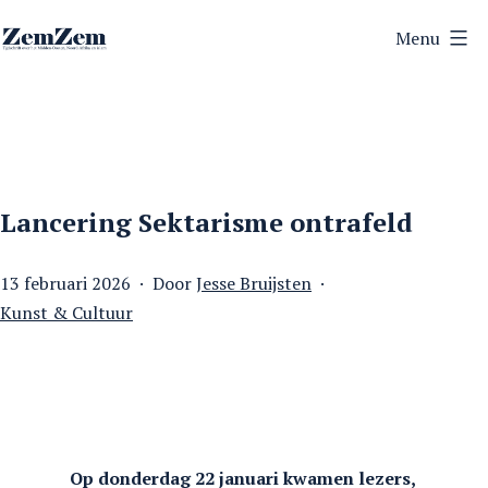
Ga
Menu
naar
ZemZem
de
inhoud
Lancering Sektarisme ontrafeld
Gepubliceerd
13 februari 2026
Door
Jesse Bruijsten
op
Gecategoriseerd
Kunst & Cultuur
als
Op donderdag 22 januari kwamen lezers,